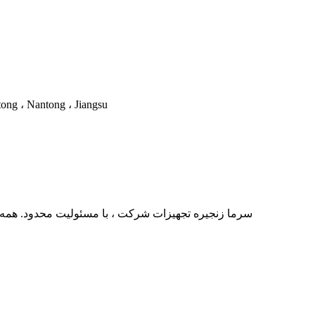
NO . 22 ، جاده Huangshan ، پارک صنعتی علوم و فناوری ong ، Jiangsu
حق چاپ © جیانگسو Zhexue سرما زنجیره تجهیزات شرکت ، با مسئولیت محدو