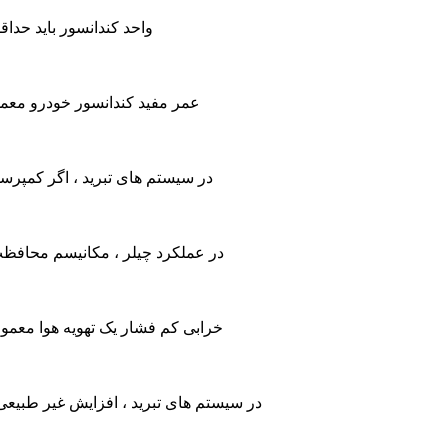
واحد کندانسور باید حداقل 3 تا 6 فوت از خانه فاصله داشته باشد. 1. اهمیت فاصله ایمن - واحدهای کندانسور هنگام کار، گرما و نویز تولید می کنند
عمر مفید کندانسور خودرو معمولاً بین 3 تا 5 سال است. 1. عمر سرویس اولیه - به عنوان یکی از اجزای حیاتی سیستم تهویه مطبوع، کن
در سیستم های تبرید ، اگر کمپرسو
در عملکرد چیلر ، مکانیسم محافظت 
خرابی کم فشار یک تهویه هوا معمول
در سیستم های تبرید ، افزایش غیر طبیع