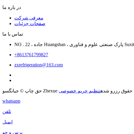
در باره ما
معرفی شرکت
صفحات جزئیات
تماس با ما
Suxitong ، Nant
+8613761799827
zxrefrigeration@163.com
د. همه حقوق رزرو شده
تنظیم حریم خصوصی
whatsapp
تلفن
ایمیل
پرس و جو