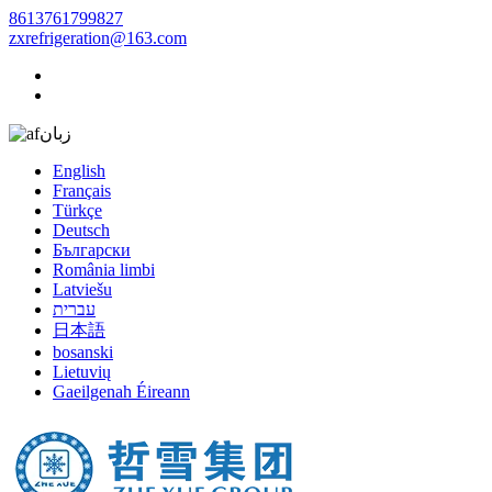
8613761799827
zxrefrigeration@163.com
زبان
English
Français
Türkçe
Deutsch
Български
România limbi
Latviešu
עברית
日本語
bosanski
Lietuvių
Gaeilgenah Éireann