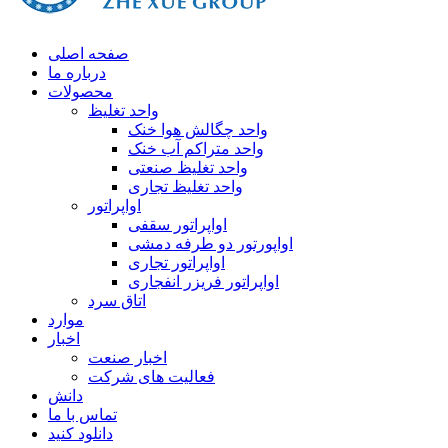
صفحه اصلی
درباره ما
محصولات
واحد تغلیظ
واحد چگالش هوا خنک
واحد متراکم آب خنک
واحد تغلیظ صنعتی
واحد تغلیظ تجاری
اواپراتور
اواپراتور سقفی
اواپورتور دو طرفه دمشی
اواپراتور تجاری
اواپراتور فریزر انفجاری
اتاق سرد
موارد
اخبار
اخبار صنعت
فعالیت های شرکت
دانش
تماس با ما
دانلود کنید